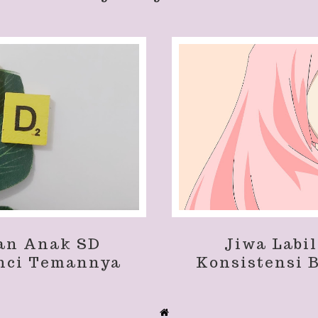
an Anak SD
Jiwa Labi
nci Temannya
Konsistensi 