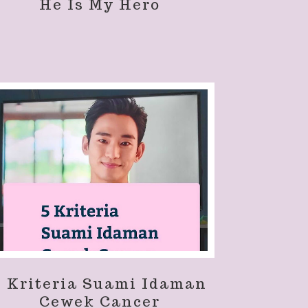
He Is My Hero
5 Kriteria Suami Idaman
Cewek Cancer