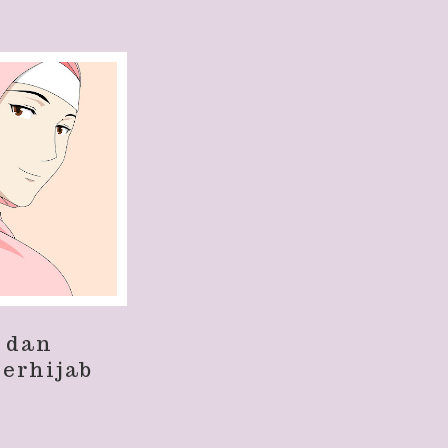
l dan
Berhijab