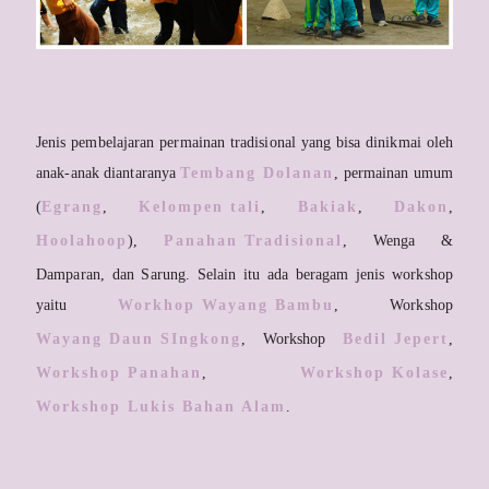
Jenis pembelajaran permainan tradisional yang bisa dinikmai oleh
anak-anak diantaranya
Tembang Dolanan
, permainan umum
(
Egrang
,
Kelompen tali
,
Bakiak
,
Dakon
,
Hoolahoop
),
Panahan Tradisional
, Wenga &
Damparan, dan Sarung. Selain itu ada beragam jenis workshop
yaitu
Workhop Wayang Bambu
, Workshop
Wayang Daun SIngkong
, Workshop
Bedil Jepert
,
Workshop Panahan
,
Workshop Kolase
,
Workshop Lukis Bahan Alam
.