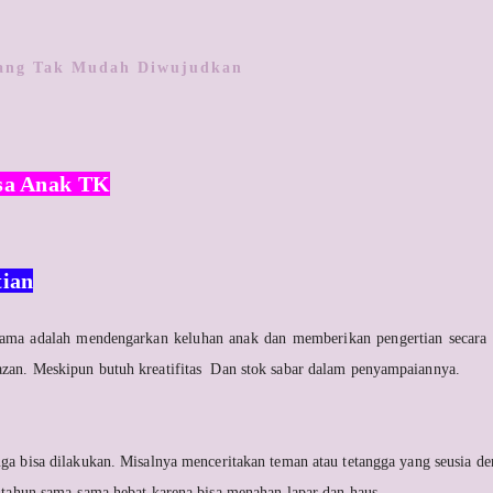
ang Tak Mudah Diwujudkan
sa Anak TK
tian
tama adalah mendengarkan keluhan anak dan memberikan pengertian secara pe
azan. Meskipun butuh kreatifitas Dan stok sabar dalam penyampaiannya.
ga bisa dilakukan. Misalnya menceritakan teman atau tetangga yang seusia d
6 tahun sama-sama hebat karena bisa menahan lapar dan haus.