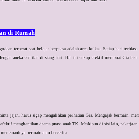
an di Rumah
odaan terberat saat belajar berpuasa adalah area kulkas. Setiap hari terbias
 dengan aneka cemilan di siang hari. Hal ini cukup efektif membuat Gia bis
 minta jajan, harus sigap mengalihkan perhatian Gia. Mengajak bermain, me
 efektif menghentikan drama puasa anak TK. Meskipun di sisi lain, pekerjaan
k menemaninya bermain atau bercerita.