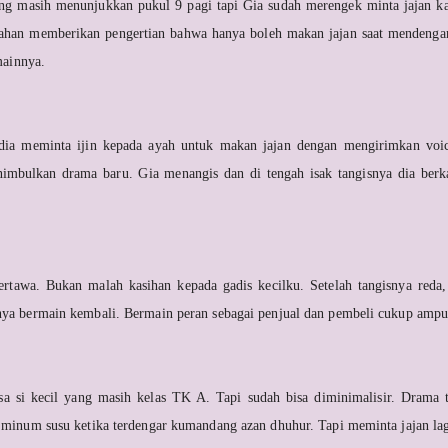
ng masih menunjukkan pukul 9 pagi tapi Gia sudah merengek minta jajan kar
han memberikan pengertian bahwa hanya boleh makan jajan saat mendengar 
rmainnya.
 dia meminta ijin kepada ayah untuk makan jajan dengan mengirimkan voi
mbulkan drama baru. Gia menangis dan di tengah isak tangisnya dia berka
tertawa. Bukan malah kasihan kepada gadis kecilku. Setelah tangisnya red
nya bermain kembali. Bermain peran sebagai penjual dan pembeli cukup ampu
sa si kecil yang masih kelas TK A. Tapi sudah bisa diminimalisir. Drama t
 minum susu ketika terdengar kumandang azan dhuhur. Tapi meminta jajan lag