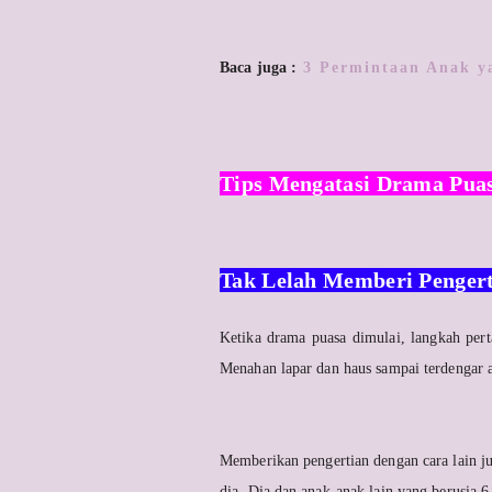
Baca juga :
3 Permintaan Anak y
Tips Mengatasi Drama Pua
Tak Lelah Memberi Penger
Ketika drama puasa dimulai, langkah per
Menahan lapar dan haus sampai terdengar 
Memberikan pengertian dengan cara lain ju
dia. Dia dan anak-anak lain yang berusia 